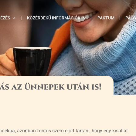
TÉZÉS
|
KÖZÉRDEKŰ INFORMÁCIÓK
|
PAKTUM
|
PÁLY
ás az ünnepek után is!
dékba, azonban fontos szem előtt tartani, hogy egy kisállat