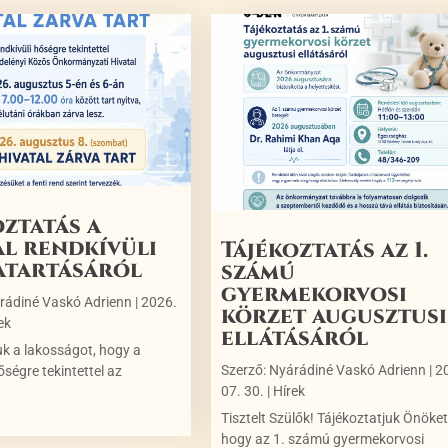
oztatás a
al rendkívüli
Tájékoztatás az 1.
atartásáról
számú
gyermekorvosi
rádiné Vaskó Adrienn
|
2026.
körzet augusztusi
ek
ellátásáról
uk a lakosságot, hogy a
Szerző:
Nyárádiné Vaskó Adrienn
|
2
őségre tekintettel az
07. 30.
|
Hírek
N
Tisztelt Szülők! Tájékoztatjuk Önöket
hogy az 1. számú gyermekorvosi