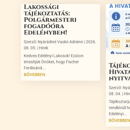
Lakossági
tájékoztatás:
Polgármesteri
fogadóóra
Edelényben!
Szerző:
Nyárádiné Vaskó Adrienn
|
2026.
08. 05.
|
Hírek
Kedves Edelényi Lakosok! Ezúton
értesítjük Önöket, hogy Fischer
Tájék
Ferdinánd...
Hivat
BŐVEBBEN
nyitv
Szerző:
Nyá
08. 04.
|
Hír
Tájékoztatj
rendkívüli h
Edelényi...
BŐVEBBE