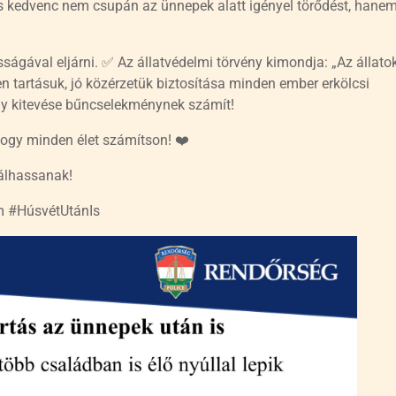
is kedvenc nem csupán az ünnepek alatt igényel törődést, hane
sságával eljárni. ✅ Az állatvédelmi törvény kimondja: „Az állato
ben tartásuk, jó közérzetük biztosítása minden ember erkölcsi
agy kitevése bűncselekménynek számít!
hogy minden élet számítson! ❤️
válhassanak!
em #HúsvétUtánIs