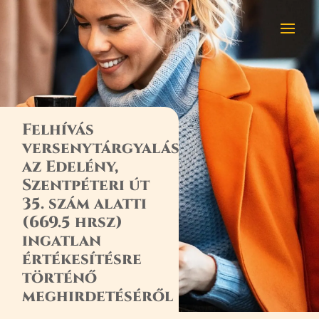
Felhívás
versenytárgyalásra
az Edelény,
Szentpéteri út
35. szám alatti
(669.5 hrsz)
ingatlan
értékesítésre
történő
meghirdetéséről