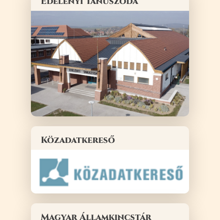
Edelényi Tanuszoda
Közadatkereső
Magyar Államkincstár