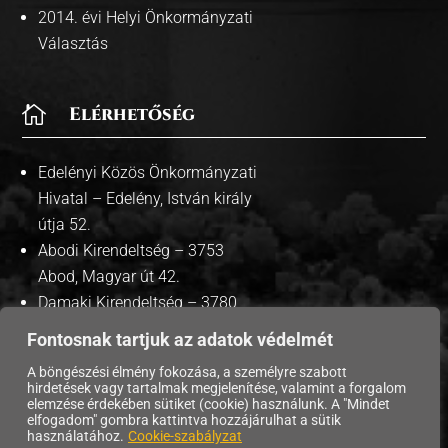
2014. évi Helyi Önkormányzati
Választás

Elérhetőség
Edelényi Közös Önkormányzati
Hivatal – Edelény, István király
útja 52.
Abodi Kirendeltség – 3753
Abod, Magyar út 42.
Damaki Kirendeltség – 3780
Damak, Szabadság út 35.
Fontosnak tartjuk az adatok védelmét
A böngészési élmény fokozása, a személyre szabott
hirdetések vagy tartalmak megjelenítése, valamint a forgalom
elemzése érdekében sütiket (cookie) használunk. A "Mindet
elfogadom" gombra kattintva hozzájárulhat a sütik
Copyright © 2026 Edelény Város Önkormányzata. |
használatához.
Cookie-szabályzat
Adatvédelmi tájékoztató
| Süti szabályzat |