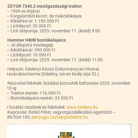
ZETOR 7340.2 mezőgazdasági traktor
– 1999-es évjárat
– Forgalomból kivont, de működőképes
– Kikiáltási ár: 1.100.000 Ft
– Licitlépcső: 20.000 Ft
– Licit időpontja: 2025. november 11. (kedd) 9:00
Hammer H80B bontókalapács
– Jó állapotú munkagép
– Kikiáltási ár: 350.000 Ft
– Licitlépcső: 10.000 Ft
– Licit időpontja: 2025. november 11. (kedd) 11:00
Helyszín: Edelényi Közös Önkormányzati Hivatal
tanácskozóterme (Edelény, István király útja 52.)
Részvétel feltétele: licitálási biztosíték befizetése 2025. november
10-ig
– Traktor esetén: 110.000 Ft
– Bontókalapács esetén: 35.000 Ft
ℹ️ További részletek és feltételek:
www.edeleny.hu
Kapcsolat: Berkő Péter, vagyongazdálkodási ügyintéző –
48/524-100,
penzugyi.osztaly@edeleny.hu