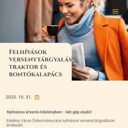
Felhívások
versenytárgyalásra,
traktor és
bontókalapács
2025. 10. 31.

Nyilvános árverés Edelényben – két gép eladó!
Edelény Város Önkormányzata nyilvános versenytárgyaláson
értékesíti: