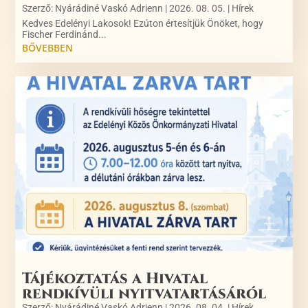
Szerző:
Nyárádiné Vaskó Adrienn
|
2026. 08. 05.
|
Hírek
Kedves Edelényi Lakosok! Ezúton értesítjük Önöket, hogy
Fischer Ferdinánd...
BŐVEBBEN
Tájékoztatás a Hivatal
rendkívüli nyitvatartásáról
Szerző:
Nyárádiné Vaskó Adrienn
|
2026. 08. 04.
|
Hírek