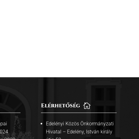
Elérhetőség

pai
Edelényi Közös Önkormányzati
2024
Hivatal – Edelény, István király