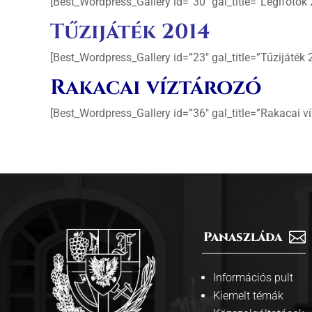
[Best_Wordpress_Gallery id=”30″ gal_title=”Légifotók 
Tűzijáték 2014
[Best_Wordpress_Gallery id=”23″ gal_title=”Tűzijáték 
Rakacai víztározó
[Best_Wordpress_Gallery id=”36″ gal_title=”Rakacai ví
Panaszláda

Információs pult
Kiemelt témák