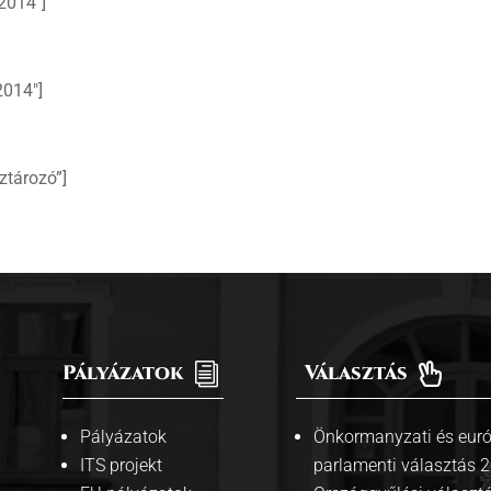
2014″]
2014″]
ztározó”]
Pályázatok
i
Választás

Pályázatok
Önkormanyzati és euró
ITS projekt
parlamenti választás 