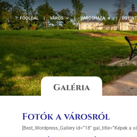
FŐOLDAL
|
VÁROS
|
VÁROSHÁZA
|
ÜGYIN
Galéria
Fotók a városról
[Best_Wordpress_Gallery id=”18″ gal_title=”Képek a vá