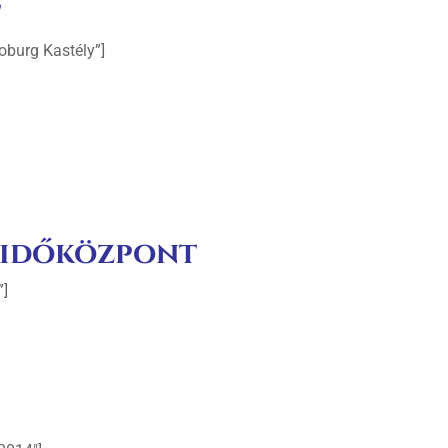
t
Coburg Kastély”]
adidőközpont
”]