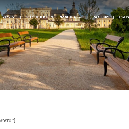
TÉZÉS
|
KÖZÉRDEKŰ INFORMÁCIÓK
|
PAKTUM
|
PÁLY
rosról”]