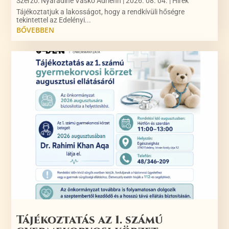
Szerző:
Nyárádiné Vaskó Adrienn
|
2026. 08. 04.
|
Hírek
Tájékoztatjuk a lakosságot, hogy a rendkívüli hőségre
tekintettel az Edelényi...
BŐVEBBEN
Tájékoztatás az 1. számú