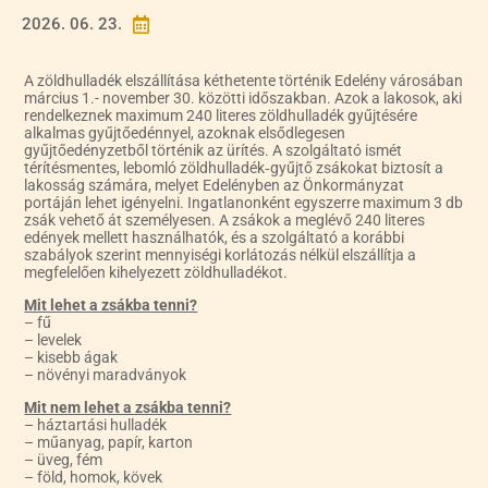
2026. 06. 23.

A zöldhulladék elszállítása kéthetente történik Edelény városában
március 1.- november 30. közötti időszakban. Azok a lakosok, aki
rendelkeznek maximum 240 literes zöldhulladék gyűjtésére
alkalmas gyűjtőedénnyel, azoknak elsődlegesen
gyűjtőedényzetből történik az ürítés. A szolgáltató ismét
térítésmentes, lebomló zöldhulladék‑gyűjtő zsákokat biztosít a
lakosság számára, melyet Edelényben az Önkormányzat
portáján lehet igényelni. Ingatlanonként egyszerre maximum 3 db
zsák vehető át személyesen. A zsákok a meglévő 240 literes
edények mellett használhatók, és a szolgáltató a korábbi
szabályok szerint mennyiségi korlátozás nélkül elszállítja a
megfelelően kihelyezett zöldhulladékot.
Mit lehet a zsákba tenni?
– fű
– levelek
– kisebb ágak
– növényi maradványok
Mit nem lehet a zsákba tenni?
– háztartási hulladék
– műanyag, papír, karton
– üveg, fém
– föld, homok, kövek