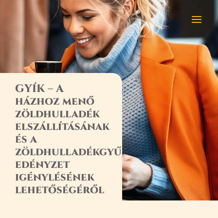
GYÍK – A
házhoz menő
zöldhulladék
elszállításának
és a
zöldhulladékgyűjtő
edényzet
igénylésének
lehetőségéről