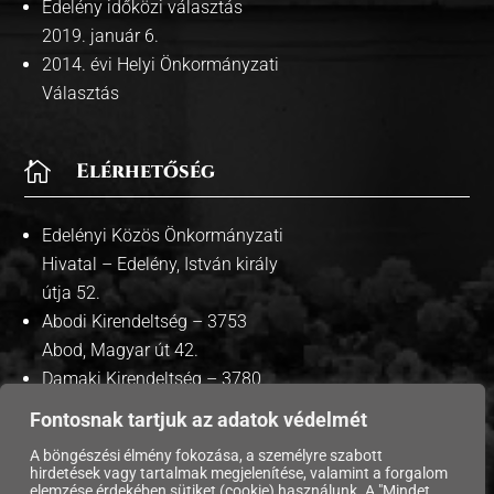
Edelény időközi választás
2019. január 6.
2014. évi Helyi Önkormányzati
Választás

Elérhetőség
Edelényi Közös Önkormányzati
Hivatal – Edelény, István király
útja 52.
Abodi Kirendeltség – 3753
Abod, Magyar út 42.
Damaki Kirendeltség – 3780
Damak, Szabadság út 35.
Fontosnak tartjuk az adatok védelmét
A böngészési élmény fokozása, a személyre szabott
hirdetések vagy tartalmak megjelenítése, valamint a forgalom
elemzése érdekében sütiket (cookie) használunk. A "Mindet