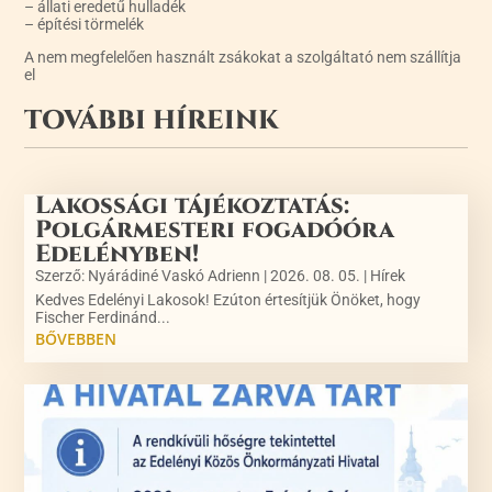
– állati eredetű hulladék
– építési törmelék
A nem megfelelően használt zsákokat a szolgáltató nem szállítja
el
TOVÁBBI HÍREINK
Lakossági tájékoztatás:
Polgármesteri fogadóóra
Edelényben!
Szerző:
Nyárádiné Vaskó Adrienn
|
2026. 08. 05.
|
Hírek
Kedves Edelényi Lakosok! Ezúton értesítjük Önöket, hogy
Fischer Ferdinánd...
BŐVEBBEN