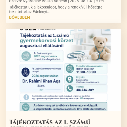
Szerző:
Nyárádiné Vaskó Adrienn
|
2026. 08. 04.
|
Hírek
Tájékoztatjuk a lakosságot, hogy a rendkívüli hőségre
tekintettel az Edelényi...
BŐVEBBEN
Tájékoztatás az 1. számú