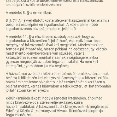
szabályozza a közterületek elnevezéséről és a házszámozás
szabályairól szóló rendelkezéseket.
A rendelet 8. §-a értelmében:
8 §. (1) A névvel ellátott közterületeken házszámmal kell ellátni a
beépített és beépítetlen ingatlanokat. A közterületen több
ingatlan azonos házszámmal nem jelölhető.
A rendelet 11. §-a részletesen szabályozza azt, hogy az
ingatlanokat a közterületről jól látható, és a nyilvántartással
megegyező házszámtáblával kell megjelölni. Minden esetben
fontos a jól láthatóság, hiszen például, ha egészségügyi ellátás
miatt mentő igénybevételére van szükség, vagy a
katasztrófavédelem munkatársainak a segítségére, akkor
gyorsan megtudják az adott ingatlant találni. Ha nem kell
keresgélni, gyorsabban jut el a segítség.
A házszámot az épület közterület felé néző homlokzatán, annak
bejárat felőli részén kell elhelyezni. Amennyiben a közterületről a
házszám nem lenne olvasható, a házszámtáblát a kerítésen a
bejárat mellett, kerítés hiányában a telek közterületi határvonalán
jól láthatóan kell elhelyezni.
Kérünk minden lakost, hogy a rendelet értelmében, ahol még
nincs kihelyezve oda szíveskedjenek kihelyezni a
házszámtáblákat. A házszámtáblák kihelyezésének meglétét az
Edelényi Közös Önkormányzati Hivatal Rendészeti csoportja
fogja ellenőrizni.