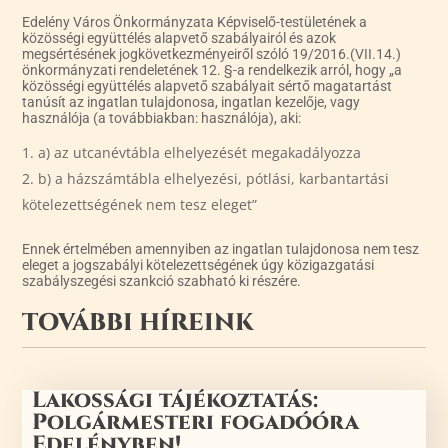
Edelény Város Önkormányzata Képviselő-testületének a
közösségi együttélés alapvető szabályairól és azok
megsértésének jogkövetkezményeiről szóló 19/2016.(VII.14.)
önkormányzati rendeletének 12. §-a rendelkezik arról, hogy „a
közösségi együttélés alapvető szabályait sértő magatartást
tanúsít az ingatlan tulajdonosa, ingatlan kezelője, vagy
használója (a továbbiakban: használója), aki:
a) az utcanévtábla elhelyezését megakadályozza
b) a házszámtábla elhelyezési, pótlási, karbantartási
kötelezettségének nem tesz eleget”
Ennek értelmében amennyiben az ingatlan tulajdonosa nem tesz
eleget a jogszabályi kötelezettségének úgy közigazgatási
szabályszegési szankció szabható ki részére.
TOVÁBBI HÍREINK
Lakossági tájékoztatás:
Polgármesteri fogadóóra
Edelényben!