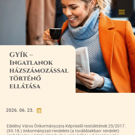
GYÍK –
Ingatlanok
házszámozással
történő
ellátása
2026. 06. 23.

Edelény Város Önkormányzata Képviselő-testületének 25/2017.
(XII.18.) önkormányzati rendelete (a továbbiakban: rendelet)