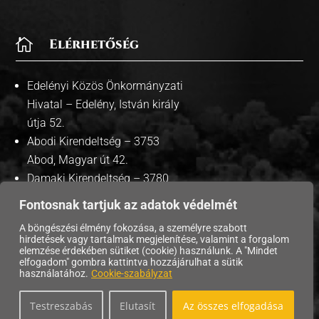

Elérhetőség
Edelényi Közös Önkormányzati
Hivatal – Edelény, István király
útja 52.
Abodi Kirendeltség – 3753
Abod, Magyar út 42.
Damaki Kirendeltség – 3780
Damak, Szabadság út 35.
Fontosnak tartjuk az adatok védelmét
A böngészési élmény fokozása, a személyre szabott
hirdetések vagy tartalmak megjelenítése, valamint a forgalom
elemzése érdekében sütiket (cookie) használunk. A "Mindet
Copyright © 2026 Edelény Város Önkormányzata. |
elfogadom" gombra kattintva hozzájárulhat a sütik
használatához.
Cookie-szabályzat
Adatvédelmi tájékoztató
| Süti szabályzat |
Testreszabás
Elutasít
Az összes elfogadása