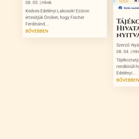
08. 05.
|
Hírek
Kedves Edelényi Lakosok! Ezúton
értesítjük Önöket, hogy Fischer
Tájék
Ferdinánd...
Hivat
BŐVEBBEN
nyitv
Szerző:
Nyá
08. 04.
|
Hír
Tájékoztatj
rendkívüli h
Edelényi...
BŐVEBBE