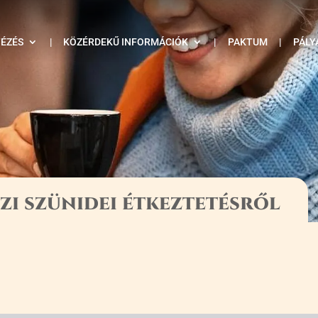
TÉZÉS
|
KÖZÉRDEKŰ INFORMÁCIÓK
|
PAKTUM
|
PÁLY
zi szünidei étkeztetésről