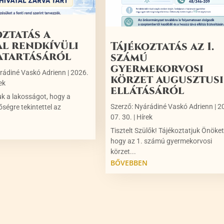
oztatás a
al rendkívüli
Tájékoztatás az 1.
atartásáról
számú
gyermekorvosi
rádiné Vaskó Adrienn
|
2026.
körzet augusztusi
ek
ellátásáról
uk a lakosságot, hogy a
Szerző:
Nyárádiné Vaskó Adrienn
|
2
őségre tekintettel az
07. 30.
|
Hírek
N
Tisztelt Szülők! Tájékoztatjuk Önöket
hogy az 1. számú gyermekorvosi
körzet...
BŐVEBBEN