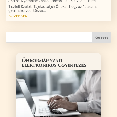
Szerző:
Nyárádiné Vaskó Adrienn
|
2026. 07. 30.
|
Hírek
Tisztelt Szülők! Tájékoztatjuk Önöket, hogy az 1. számú
gyermekorvosi körzet...
BŐVEBBEN
Önkormányzati
elektronikus ügyintézés