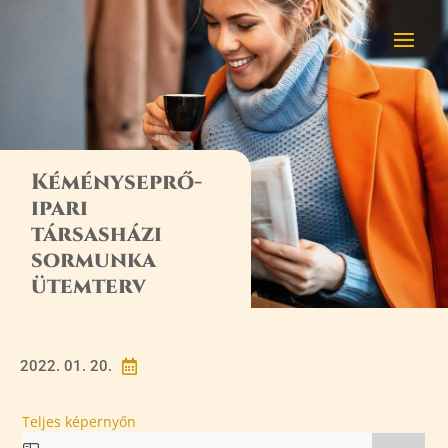
Kéményseprő-
ipari
társasházi
sormunka
ütemterv
2022. 01. 20.

Teljes képernyőn
Skip