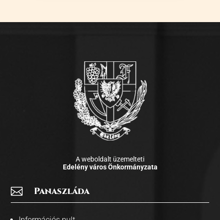
A weboldalt üzemelteti
Edelény város Önkormányzata

Panaszláda
Információs pult