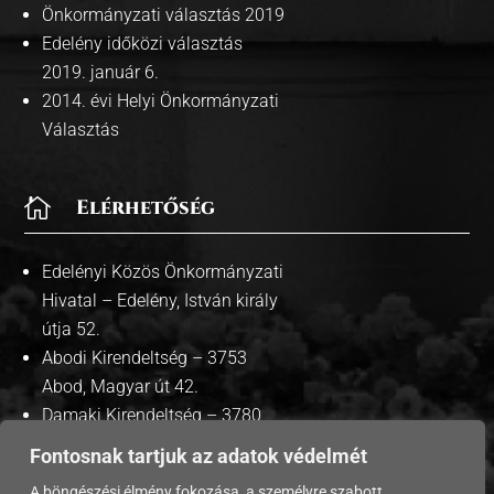
Önkormányzati választás 2019
Edelény időközi választás
2019. január 6.
2014. évi Helyi Önkormányzati
Választás

Elérhetőség
Edelényi Közös Önkormányzati
Hivatal – Edelény, István király
útja 52.
Abodi Kirendeltség – 3753
Abod, Magyar út 42.
Damaki Kirendeltség – 3780
Damak, Szabadság út 35.
Fontosnak tartjuk az adatok védelmét
A böngészési élmény fokozása, a személyre szabott