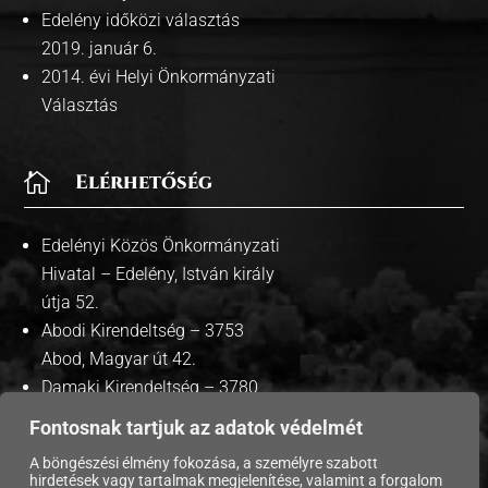
Edelény időközi választás
2019. január 6.
2014. évi Helyi Önkormányzati
Választás

Elérhetőség
Edelényi Közös Önkormányzati
Hivatal – Edelény, István király
útja 52.
Abodi Kirendeltség – 3753
Abod, Magyar út 42.
Damaki Kirendeltség – 3780
Damak, Szabadság út 35.
Fontosnak tartjuk az adatok védelmét
A böngészési élmény fokozása, a személyre szabott
hirdetések vagy tartalmak megjelenítése, valamint a forgalom