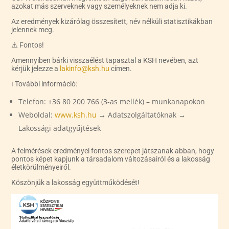
azokat más szerveknek vagy személyeknek nem adja ki.
Az eredmények kizárólag összesített, név nélküli statisztikákban
jelennek meg.
⚠️ Fontos!
Amennyiben bárki visszaélést tapasztal a KSH nevében, azt
kérjük jelezze a
lakinfo@ksh.hu
címen.
ℹ️ További információ:
Telefon: +36 80 200 766 (3-as mellék) – munkanapokon
Weboldal:
www.ksh.hu
→ Adatszolgáltatóknak →
Lakossági adatgyűjtések
A felmérések eredményei fontos szerepet játszanak abban, hogy
pontos képet kapjunk a társadalom változásairól és a lakosság
életkörülményeiről.
Köszönjük a lakosság együttműködését!