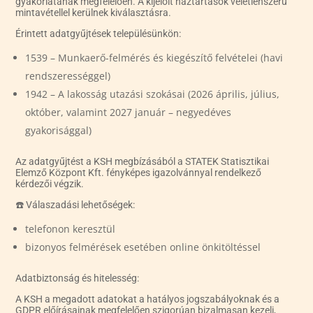
gyakorlatának megfelelően. A kijelölt háztartások véletlenszerű
mintavétellel kerülnek kiválasztásra.
Érintett adatgyűjtések településünkön:
1539 – Munkaerő-felmérés és kiegészítő felvételei (havi
rendszerességgel)
1942 – A lakosság utazási szokásai (2026 április, július,
október, valamint 2027 január – negyedéves
gyakorisággal)
Az adatgyűjtést a KSH megbízásából a STATEK Statisztikai
Elemző Központ Kft. fényképes igazolvánnyal rendelkező
kérdezői végzik.
☎️ Válaszadási lehetőségek:
telefonon keresztül
bizonyos felmérések esetében online önkitöltéssel
Adatbiztonság és hitelesség:
A KSH a megadott adatokat a hatályos jogszabályoknak és a
GDPR előírásainak megfelelően szigorúan bizalmasan kezeli,