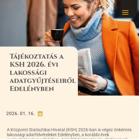
Tájékoztatás a
KSH 2026. évi
lakossági
adatgyűjtéseiről
Edelényben
2026. 01. 16.

A Központi Statisztikai Hivatal (KSH) 2026-ban is végez önkéntes
lakossági adatfelvételeket Edelényben, a korábbi évek