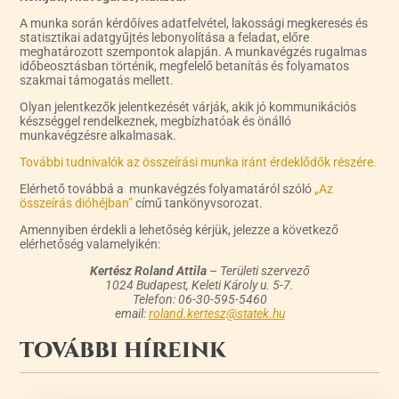
A munka során kérdőíves adatfelvétel, lakossági megkeresés és
statisztikai adatgyűjtés lebonyolítása a feladat, előre
meghatározott szempontok alapján. A munkavégzés rugalmas
időbeosztásban történik, megfelelő betanítás és folyamatos
szakmai támogatás mellett.
Olyan jelentkezők jelentkezését várják, akik jó kommunikációs
készséggel rendelkeznek, megbízhatóak és önálló
munkavégzésre alkalmasak.
További tudnivalók az összeírási munka iránt érdeklődők részére.
Elérhető továbbá a munkavégzés folyamatáról szóló
„Az
összeírás dióhéjban”
című tankönyvsorozat.
Amennyiben érdekli a lehetőség kérjük, jelezze a következő
elérhetőség valamelyikén:
Kertész Roland Attila
–
Területi szervező
1024 Budapest, Keleti Károly u. 5-7.
Telefon: 06-30-595-5460
email:
roland.kertesz@statek.hu
TOVÁBBI HÍREINK