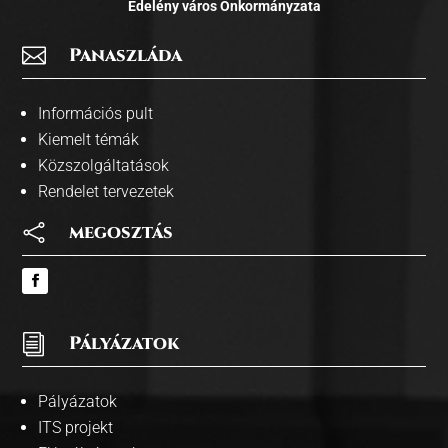
Edelény város Önkormányzata

Panaszláda
Információs pult
Kiemelt témák
Közszolgáltatások
Rendelet tervezetek

megosztás
i
Pályázatok
Pályázatok
ITS projekt