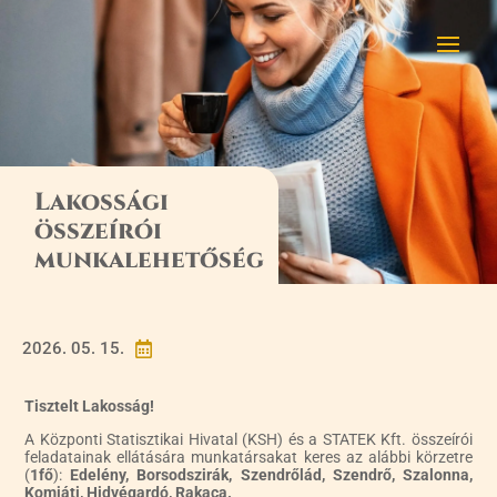
Lakossági
összeírói
munkalehetőség
2026. 05. 15.

Tisztelt Lakosság!
A Központi Statisztikai Hivatal (KSH) és a STATEK Kft. összeírói
feladatainak ellátására munkatársakat keres az alábbi körzetre
(
1fő
):
Edelény, Borsodszirák, Szendrőlád, Szendrő, Szalonna,
Komjáti, Hidvégardó, Rakaca.