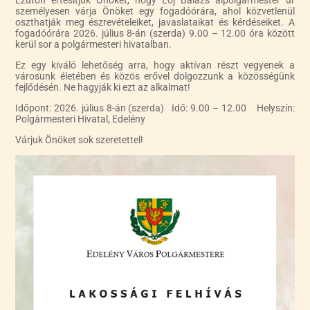
Ezúton értesítjük Önöket, hogy Loj Balázs alpolgármester úr
személyesen várja Önöket egy fogadóórára, ahol közvetlenül
oszthatják meg észrevételeiket, javaslataikat és kérdéseiket. A
fogadóórára 2026. július 8-án (szerda) 9.00 – 12.00 óra között
kerül sor a polgármesteri hivatalban.
Ez egy kiváló lehetőség arra, hogy aktívan részt vegyenek a
városunk életében és közös erővel dolgozzunk a közösségünk
fejlődésén. Ne hagyják ki ezt az alkalmat!
Időpont: 2026. július 8-án (szerda) Idő: 9.00 – 12.00 Helyszín:
Polgármesteri Hivatal, Edelény
Várjuk Önöket sok szeretettel!