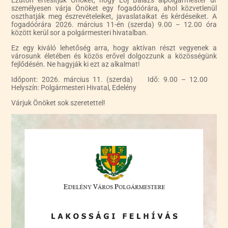
Ezúton értesítjük Önöket, hogy Loj Balázs alpolgármester úr
személyesen várja Önöket egy fogadóórára, ahol közvetlenül
oszthatják meg észrevételeiket, javaslataikat és kérdéseiket. A
fogadóórára 2026. március 11-én (szerda) 9.00 – 12.00 óra
között kerül sor a polgármesteri hivatalban.
Ez egy kiváló lehetőség arra, hogy aktívan részt vegyenek a
városunk életében és közös erővel dolgozzunk a közösségünk
fejlődésén. Ne hagyják ki ezt az alkalmat!
Időpont: 2026. március 11. (szerda) Idő: 9.00 – 12.00
Helyszín: Polgármesteri Hivatal, Edelény
Várjuk Önöket sok szeretettel!