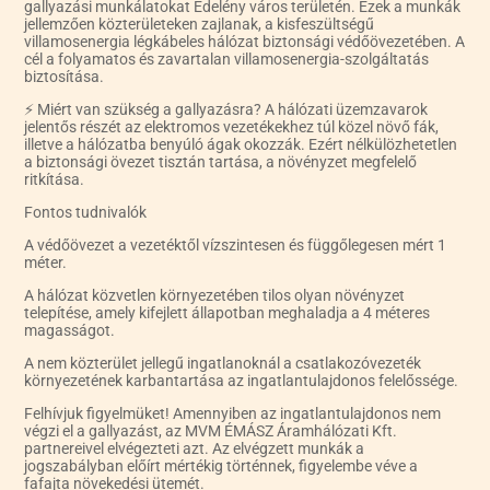
gallyazási munkálatokat Edelény város területén. Ezek a munkák
jellemzően közterületeken zajlanak, a kisfeszültségű
villamosenergia légkábeles hálózat biztonsági védőövezetében. A
cél a folyamatos és zavartalan villamosenergia-szolgáltatás
biztosítása.
⚡ Miért van szükség a gallyazásra? A hálózati üzemzavarok
jelentős részét az elektromos vezetékekhez túl közel növő fák,
illetve a hálózatba benyúló ágak okozzák. Ezért nélkülözhetetlen
a biztonsági övezet tisztán tartása, a növényzet megfelelő
ritkítása.
Fontos tudnivalók
A védőövezet a vezetéktől vízszintesen és függőlegesen mért 1
méter.
A hálózat közvetlen környezetében tilos olyan növényzet
telepítése, amely kifejlett állapotban meghaladja a 4 méteres
magasságot.
A nem közterület jellegű ingatlanoknál a csatlakozóvezeték
környezetének karbantartása az ingatlantulajdonos felelőssége.
Felhívjuk figyelmüket! Amennyiben az ingatlantulajdonos nem
végzi el a gallyazást, az MVM ÉMÁSZ Áramhálózati Kft.
partnereivel elvégezteti azt. Az elvégzett munkák a
jogszabályban előírt mértékig történnek, figyelembe véve a
fafajta növekedési ütemét.