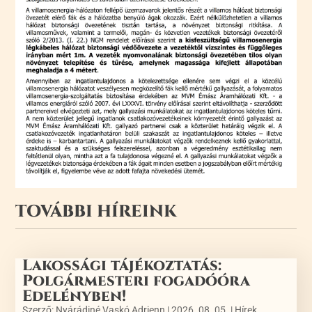
TOVÁBBI HÍREINK
Lakossági tájékoztatás:
Polgármesteri fogadóóra
Edelényben!
Szerző:
Nyárádiné Vaskó Adrienn
|
2026. 08. 05.
|
Hírek