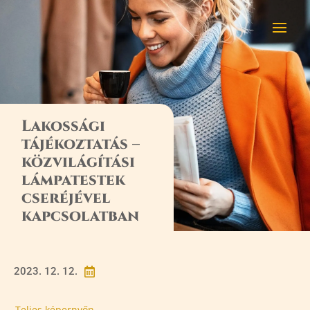
Lakossági
tájékoztatás –
közvilágítási
lámpatestek
cseréjével
kapcsolatban
2023. 12. 12.

Teljes képernyőn