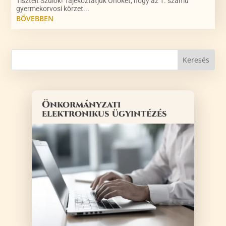
Tisztelt Szülők! Tájékoztatjuk Önöket, hogy az 1. számú
gyermekorvosi körzet...
BŐVEBBEN
Önkormányzati
elektronikus ügyintézés