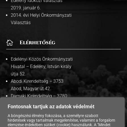
Edelény időközi választás
2019. január 6.
2014. évi Helyi Önkormányzati
Választás

Elérhetőség
Edelényi Közös Önkormányzati
Hivatal – Edelény, István király
útja 52.
Abodi Kirendeltség – 3753
Abod, Magyar út 42.
Damaki Kirendeltség – 3780
Damak, Szabadság út 35.
Fontosnak tartjuk az adatok védelmét
A böngészési élmény fokozása, a személyre szabott
hirdetések vagy tartalmak megjelenítése, valamint a forgalom
elemzése érdekében sütiket (cookie) használunk. A "Mindet