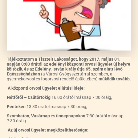
Tájékoztatom a Tisztelt Lakosságot, hogy 2017. május 01.
napján 0:00 órától az edelényi központi orvosi ügyelet új helyre
költözik, és az
Edelény, István király útja 65. szám alatt lévő
Egészségházban
(a Városi Gyógyszertárral szemben, a
gyermekorvosi és fogorvosi rendelő épületében)
működik tovább.
A központi orvosi ügyelet ellátási ideje:
Hétfőtől – Csütörtökig
16:00 órától másnap 7:30 óráig,
Pénteken
13:30 órától másnap 7:30 óráig,
Szombaton, Vasárnap
és
ünnepnapokon
7:30 órától másnap
7:30 óráig.
Az új orvosi ügyelet megközelíthetősége: