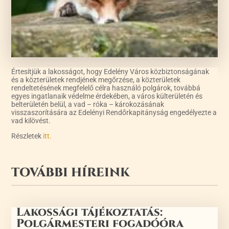
Értesítjük a lakosságot, hogy Edelény Város közbiztonságának
és a közterületek rendjének megőrzése, a közterületek
rendeltetésének megfelelő célra használó polgárok, továbbá
egyes ingatlanaik védelme érdekében, a város külterületén és
belterületén belül, a vad – róka – károkozásának
visszaszorítására az Edelényi Rendőrkapitányság engedélyezte a
vad kilövést.
Részletek
itt.
TOVÁBBI HÍREINK
Lakossági tájékoztatás:
Polgármesteri fogadóóra