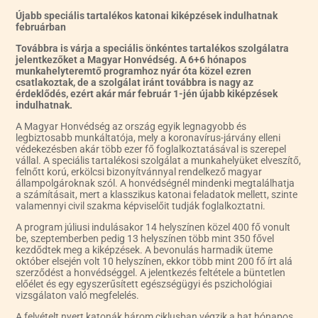
Újabb speciális tartalékos katonai kiképzések indulhatnak
februárban
Továbbra is várja a speciális önkéntes tartalékos szolgálatra
jelentkezőket a Magyar Honvédség. A 6+6 hónapos
munkahelyteremtő programhoz nyár óta közel ezren
csatlakoztak, de a szolgálat iránt továbbra is nagy az
érdeklődés, ezért akár már február 1-jén újabb kiképzések
indulhatnak.
A Magyar Honvédség az ország egyik legnagyobb és
legbiztosabb munkáltatója, mely a koronavírus-járvány elleni
védekezésben akár több ezer fő foglalkoztatásával is szerepel
vállal. A speciális tartalékosi szolgálat a munkahelyüket elveszítő,
felnőtt korú, erkölcsi bizonyítvánnyal rendelkező magyar
állampolgároknak szól. A honvédségnél mindenki megtalálhatja
a számításait, mert a klasszikus katonai feladatok mellett, szinte
valamennyi civil szakma képviselőit tudják foglalkoztatni.
A program júliusi indulásakor 14 helyszínen közel 400 fő vonult
be, szeptemberben pedig 13 helyszínen több mint 350 fővel
kezdődtek meg a kiképzések. A bevonulás harmadik üteme
október elsején volt 10 helyszínen, ekkor több mint 200 fő írt alá
szerződést a honvédséggel. A jelentkezés feltétele a büntetlen
előélet és egy egyszerűsített egészségügyi és pszichológiai
vizsgálaton való megfelelés.
A felvételt nyert katonák három ciklusban végzik a hat hónapos