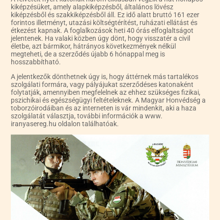
kiképzésüket, amely alapkiképzésből, általános lövész
kiképzésből és szakkiképzésből áll. Ez idő alatt bruttó 161 ezer
forintos illetményt, utazási költségtérítést, ruházati ellátást és
étkezést kapnak. A foglalkozások heti 40 órás elfoglaltságot
jelentenek. Ha valaki közben úgy dönt, hogy visszatér a civil
életbe, azt bármikor, hátrányos következmények nélkül
megteheti, de a szerződés újabb 6 hónappal meg is
hosszabbítható.
A jelentkezők dönthetnek úgy is, hogy áttérnek más tartalékos
szolgálati formára, vagy pályájukat szerződéses katonaként
folytatják, amennyiben megfelelnek az ehhez szükséges fizikai,
pszichikai és egészségügyi feltételeknek. A Magyar Honvédség a
toborzóirodáiban és az interneten is vár mindenkit, aki a haza
szolgálatát választja, további információk a www.
iranyasereg.hu oldalon találhatóak.