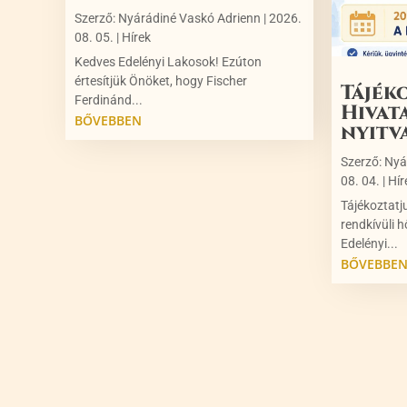
Szerző:
Nyárádiné Vaskó Adrienn
|
2026.
08. 05.
|
Hírek
Kedves Edelényi Lakosok! Ezúton
értesítjük Önöket, hogy Fischer
Tájék
Ferdinánd...
Hivat
BŐVEBBEN
nyitv
Szerző:
Nyá
08. 04.
|
Hír
Tájékoztatj
rendkívüli h
Edelényi...
BŐVEBBE