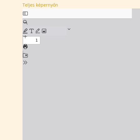
Teljes képernyőn
Skip
to
PDF
content