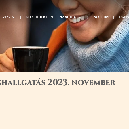
TÉZÉS
|
KÖZÉRDEKŰ INFORMÁCIÓK
|
PAKTUM
|
PÁLY
hallgatás 2023. november