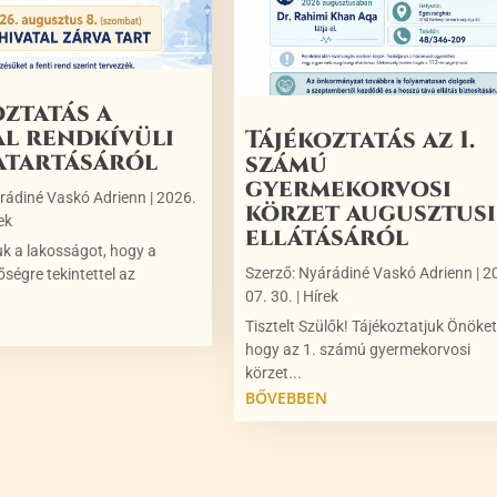
oztatás a
al rendkívüli
Tájékoztatás az 1.
atartásáról
számú
gyermekorvosi
rádiné Vaskó Adrienn
|
2026.
körzet augusztusi
ek
ellátásáról
uk a lakosságot, hogy a
Szerző:
Nyárádiné Vaskó Adrienn
|
2
őségre tekintettel az
07. 30.
|
Hírek
N
Tisztelt Szülők! Tájékoztatjuk Önöket
hogy az 1. számú gyermekorvosi
körzet...
BŐVEBBEN