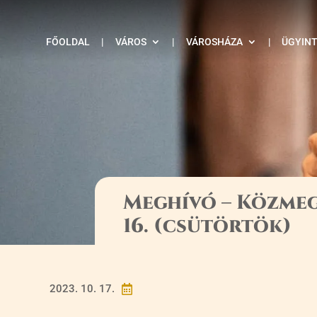
FŐOLDAL
|
VÁROS
|
VÁROSHÁZA
|
ÜGYIN
Meghívó – Közmeg
16. (csütörtök)
2023. 10. 17.
