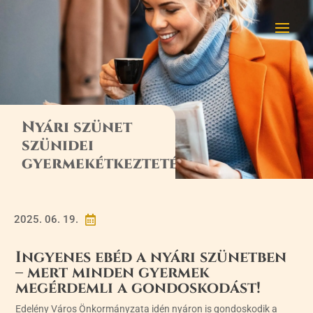
Nyári szünet
szünidei
gyermekétkeztetés
2025. 06. 19.

Ingyenes ebéd a nyári szünetben
– mert minden gyermek
megérdemli a gondoskodást!
Edelény Város Önkormányzata idén nyáron is gondoskodik a