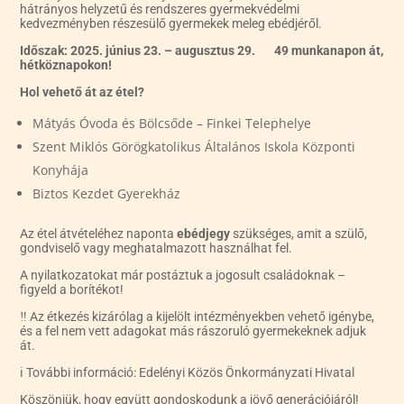
hátrányos helyzetű és rendszeres gyermekvédelmi
kedvezményben részesülő gyermekek meleg ebédjéről.
Időszak: 2025. június 23. – augusztus 29.
49 munkanapon át,
hétköznapokon!
Hol vehető át az étel?
Mátyás Óvoda és Bölcsőde – Finkei Telephelye
Szent Miklós Görögkatolikus Általános Iskola Központi
Konyhája
Biztos Kezdet Gyerekház
Az étel átvételéhez naponta
ebédjegy
szükséges, amit a szülő,
gondviselő vagy meghatalmazott használhat fel.
A nyilatkozatokat már postáztuk a jogosult családoknak –
figyeld a borítékot!
‼️ Az étkezés kizárólag a kijelölt intézményekben vehető igénybe,
és a fel nem vett adagokat más rászoruló gyermekeknek adjuk
át.
ℹ️ További információ: Edelényi Közös Önkormányzati Hivatal
Köszönjük, hogy együtt gondoskodunk a jövő generációjáról!