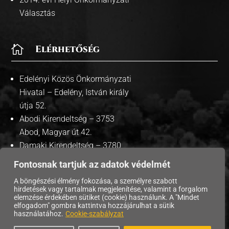
Választás

Elérhetőség
Edelényi Közös Önkormányzati
Hivatal – Edelény, István király
útja 52.
Abodi Kirendeltség – 3753
Abod, Magyar út 42.
Damaki Kirendeltség – 3780
Damak, Szabadság út 35.
Fontosnak tartjuk az adatok védelmét
A böngészési élmény fokozása, a személyre szabott
hirdetések vagy tartalmak megjelenítése, valamint a forgalom
elemzése érdekében sütiket (cookie) használunk. A "Mindet
Copyright © 2026 Edelény Város Önkormányzata. |
elfogadom" gombra kattintva hozzájárulhat a sütik
használatához.
Cookie-szabályzat
Adatvédelmi tájékoztató
| Süti szabályzat |