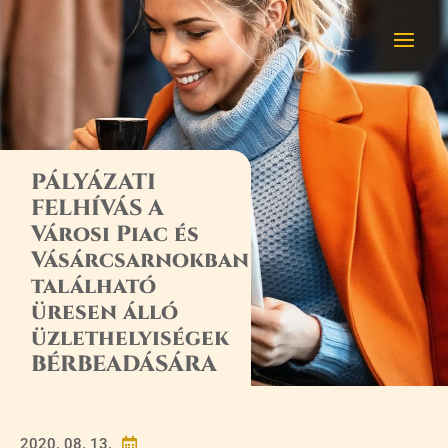
PÁLYÁZATI
FELHÍVÁS A
Városi Piac és
Vásárcsarnokban
található
üresen álló
üzlethelyiségek
BÉRBEADÁSÁRA
2020. 08. 13.
