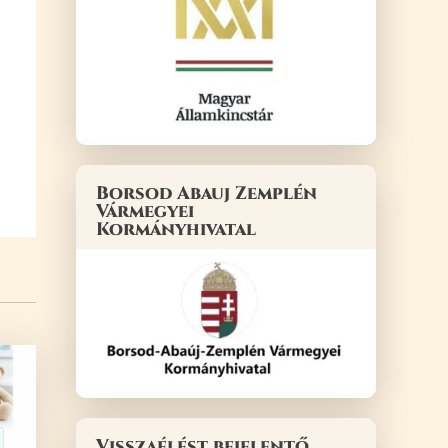
Borsod Abauj Zemplén
Vármegyei
Kormányhivatal
Visszaélést bejelentő