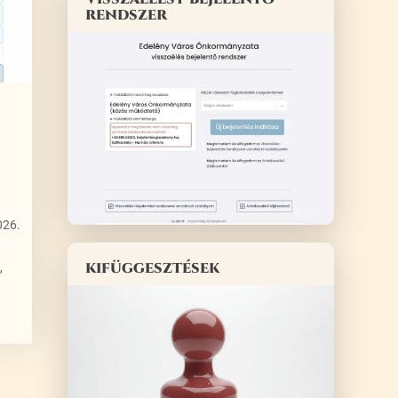
rendszer
026.
kifüggesztések
,