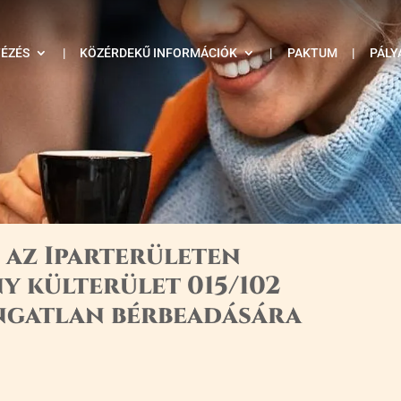
TÉZÉS
|
KÖZÉRDEKŰ INFORMÁCIÓK
|
PAKTUM
|
PÁLY
s az Iparterületen
y külterület 015/102
ingatlan bérbeadására