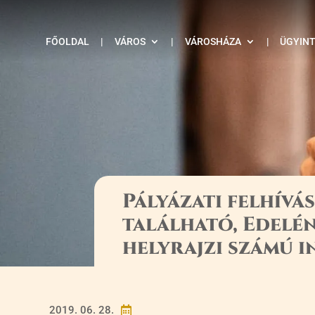
FŐOLDAL
|
VÁROS
|
VÁROSHÁZA
|
ÜGYIN
Pályázati felhívá
található, Edelén
helyrajzi számú 
2019. 06. 28.
