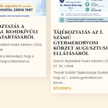
oztatás a
al rendkívüli
Tájékoztatás az 1.
atartásáról
számú
gyermekorvosi
rádiné Vaskó Adrienn
|
2026.
körzet augusztusi
ek
ellátásáról
uk a lakosságot, hogy a
Szerző:
Nyárádiné Vaskó Adrienn
|
2
őségre tekintettel az
07. 30.
|
Hírek
N
Tisztelt Szülők! Tájékoztatjuk Önöket
hogy az 1. számú gyermekorvosi
körzet...
BŐVEBBEN