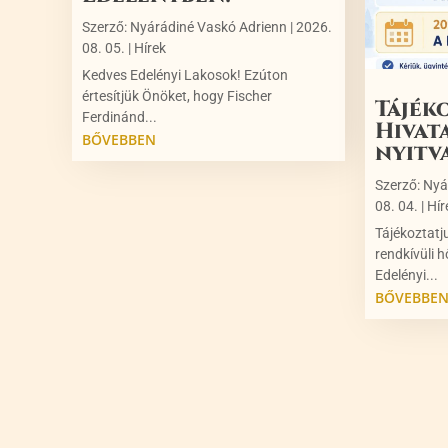
Szerző:
Nyárádiné Vaskó Adrienn
|
2026.
08. 05.
|
Hírek
Kedves Edelényi Lakosok! Ezúton
értesítjük Önöket, hogy Fischer
Tájék
Ferdinánd...
Hivat
BŐVEBBEN
nyitv
Szerző:
Nyá
08. 04.
|
Hír
Tájékoztatj
rendkívüli h
Edelényi...
BŐVEBBE