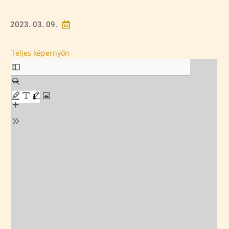
2023. 03. 09.

Teljes képernyőn
Skip
to
PDF
content