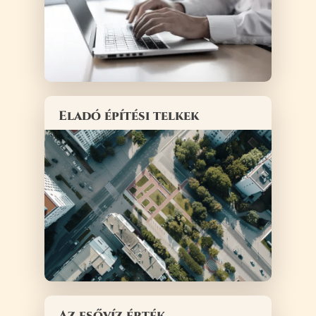
Eladó építési telkek
Az esővíz érték