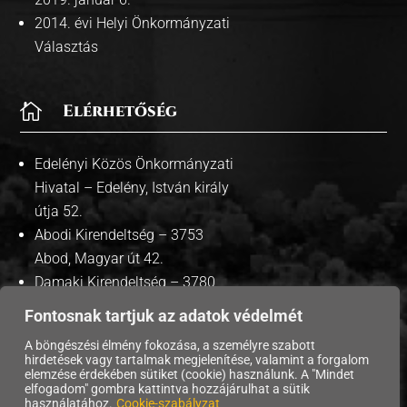
2014. évi Helyi Önkormányzati
Választás

Elérhetőség
Edelényi Közös Önkormányzati
Hivatal – Edelény, István király
útja 52.
Abodi Kirendeltség – 3753
Abod, Magyar út 42.
Damaki Kirendeltség – 3780
Damak, Szabadság út 35.
Fontosnak tartjuk az adatok védelmét
A böngészési élmény fokozása, a személyre szabott
hirdetések vagy tartalmak megjelenítése, valamint a forgalom
elemzése érdekében sütiket (cookie) használunk. A "Mindet
Copyright © 2026 Edelény Város Önkormányzata. |
elfogadom" gombra kattintva hozzájárulhat a sütik
használatához.
Cookie-szabályzat