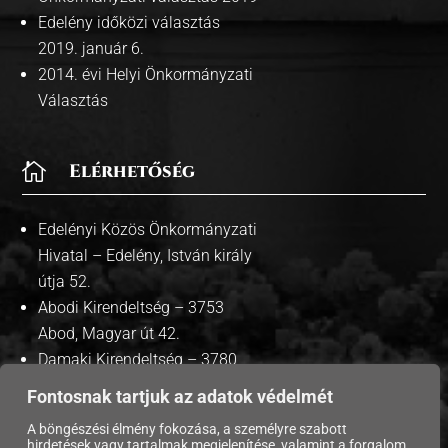
Edelény időközi választás
2019. január 6.
2014. évi Helyi Önkormányzati
Választás

Elérhetőség
Edelényi Közös Önkormányzati
Hivatal – Edelény, István király
útja 52.
Abodi Kirendeltség – 3753
Abod, Magyar út 42.
Damaki Kirendeltség – 3780
Damak, Szabadság út 35.
Fontosnak tartjuk az adatok védelmét
A böngészési élmény fokozása, a személyre szabott
hirdetések vagy tartalmak megjelenítése, valamint a forgalom