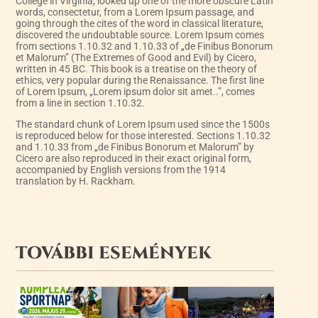
College in Virginia, looked up one of the more obscure Latin
words, consectetur, from a Lorem Ipsum passage, and
going through the cites of the word in classical literature,
discovered the undoubtable source. Lorem Ipsum comes
from sections 1.10.32 and 1.10.33 of „de Finibus Bonorum
et Malorum” (The Extremes of Good and Evil) by Cicero,
written in 45 BC. This book is a treatise on the theory of
ethics, very popular during the Renaissance. The first line
of Lorem Ipsum, „Lorem ipsum dolor sit amet..”, comes
from a line in section 1.10.32.
The standard chunk of Lorem Ipsum used since the 1500s
is reproduced below for those interested. Sections 1.10.32
and 1.10.33 from „de Finibus Bonorum et Malorum” by
Cicero are also reproduced in their exact original form,
accompanied by English versions from the 1914
translation by H. Rackham.
TOVÁBBI ESEMÉNYEK