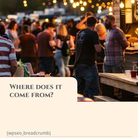
Where does it
come from?
[wpseo_breadcrumb]