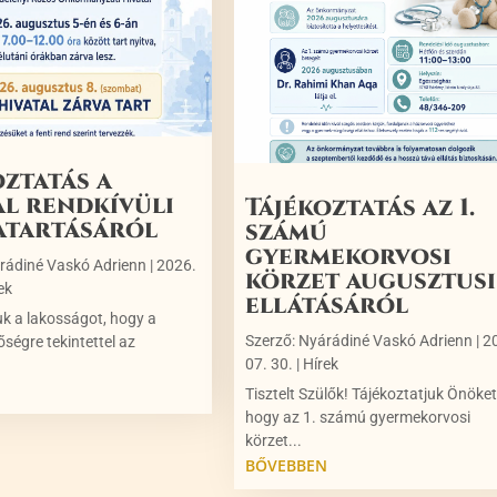
oztatás a
al rendkívüli
Tájékoztatás az 1.
atartásáról
számú
gyermekorvosi
rádiné Vaskó Adrienn
|
2026.
körzet augusztusi
ek
ellátásáról
uk a lakosságot, hogy a
Szerző:
Nyárádiné Vaskó Adrienn
|
2
őségre tekintettel az
07. 30.
|
Hírek
N
Tisztelt Szülők! Tájékoztatjuk Önöket
hogy az 1. számú gyermekorvosi
körzet...
BŐVEBBEN