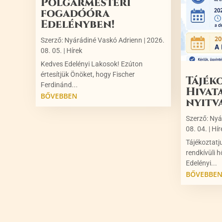
Polgármesteri
fogadóóra
Edelényben!
Szerző:
Nyárádiné Vaskó Adrienn
|
2026.
08. 05.
|
Hírek
Kedves Edelényi Lakosok! Ezúton
értesítjük Önöket, hogy Fischer
Tájék
Ferdinánd...
Hivat
BŐVEBBEN
nyitv
Szerző:
Nyá
08. 04.
|
Hír
Tájékoztatj
rendkívüli h
Edelényi...
BŐVEBBE