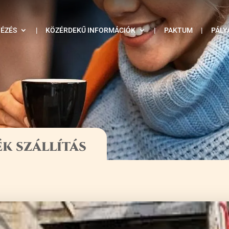
TÉZÉS
|
KÖZÉRDEKŰ INFORMÁCIÓK
|
PAKTUM
|
PÁLY
k szállítás