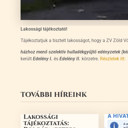
Lakossági tájékoztató!
Tájékoztatjuk a tisztelt lakosságot, hogy a ZV Zöld Völ
házhoz menő szelektív hulladékgyűjtő edényzetek
(ké
került
Edelény I.
és
Edelény II.
körzetre.
Részletek itt:
TOVÁBBI HÍREINK
Lakossági
tájékoztatás: