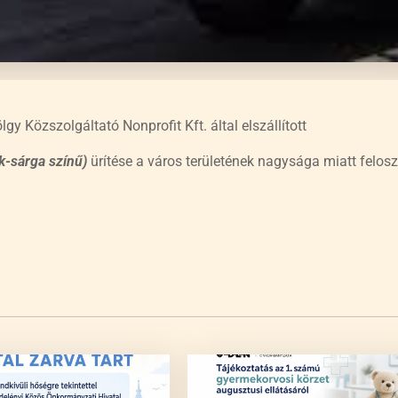
gy Közszolgáltató Nonprofit Kft. által elszállított
k-sárga színű)
ürítése a város területének nagysága miatt felos