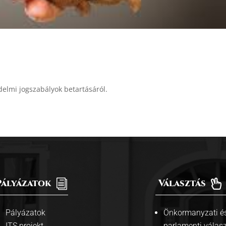
édelmi jogszabályok betartásáról.
Pályázatok
i
Választás

Pályázatok
Önkormanyzati és
ITS projekt
parlamenti válas