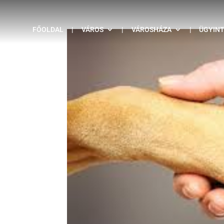
FŐOLDAL
|
VÁROS
|
VÁROSHÁZA
|
ÜGYIN