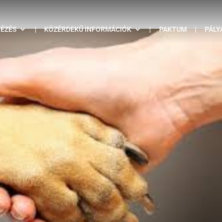
TÉZÉS
|
KÖZÉRDEKŰ INFORMÁCIÓK
|
PAKTUM
|
PÁLY