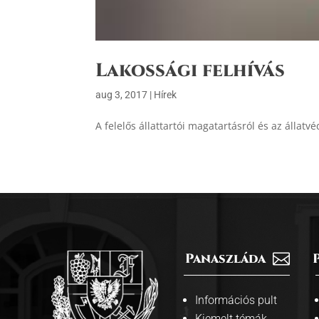
Lakossági felhívás
aug 3, 2017
|
Hírek
A felelős állattartói magatartásról és az állatv
Panaszláda

Információs pult
Kiemelt témák