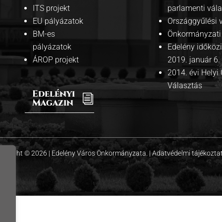
ITS projekt
parlamenti vál
EU pályázatok
Országgyűlési 
BM-es
Önkormányzati 
pályázatok
Edelény időközi
ÁROP projekt
2019. január 6.
2014. évi Hely
Választás
Edelényi
i
Magazin
pyright © 2026 | Edelény Város Önkormányzata. |
Adatvédelmi tájékozta