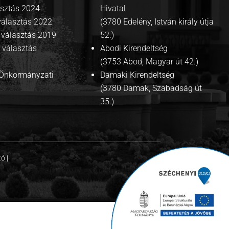
asztás 2024
Hivatal
választás 2022
(3780 Edelény, István király útja
választás 2019
52.)
 választás
Abodi Kirendeltség
(3753 Abod, Magyar út 42.)
i Önkormányzati
Damaki Kirendeltség
(3780 Damak, Szabadság út
35.)
tó
|