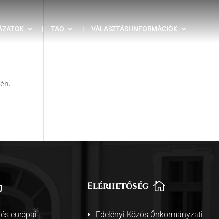
ÁZATOK
|
TAO
|
VÁLASZTÁSI INFORMÁCIÓK
vén.
Elérhetőség


és európai
Edelényi Közös Önkormányzati