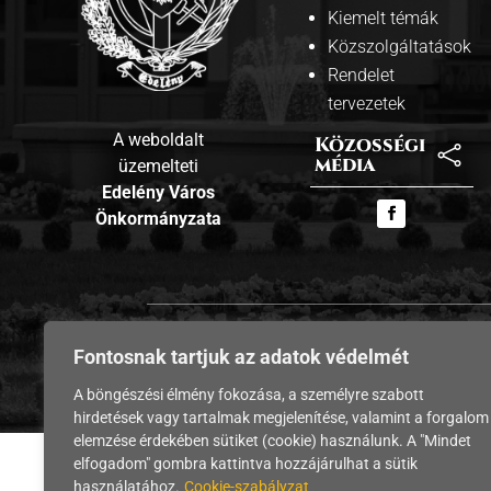
Kiemelt témák
Közszolgáltatások
Rendelet
tervezetek
A weboldalt
Közosségi

média
üzemelteti
Edelény Város
Önkormányzata
Co
Fontosnak tartjuk az adatok védelmét
A böngészési élmény fokozása, a személyre szabott
hirdetések vagy tartalmak megjelenítése, valamint a forgalom
elemzése érdekében sütiket (cookie) használunk. A "Mindet
elfogadom" gombra kattintva hozzájárulhat a sütik
használatához.
Cookie-szabályzat