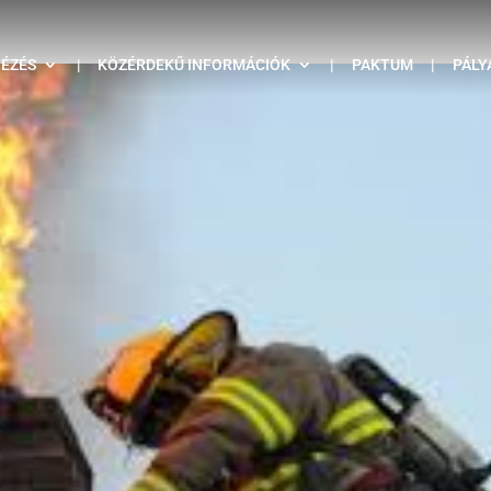
TÉZÉS
|
KÖZÉRDEKŰ INFORMÁCIÓK
|
PAKTUM
|
PÁLY