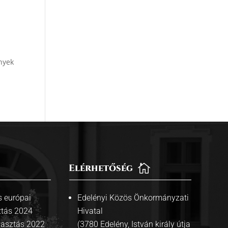
nyek
Elérhetőség

 európai
Edelényi Közös Önkormányzati
ztás 2024
Hivatal
lasztás 2022
(3780 Edelény, István király útja