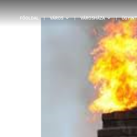
FŐOLDAL
|
VÁROS
|
VÁROSHÁZA
|
ÜGYIN