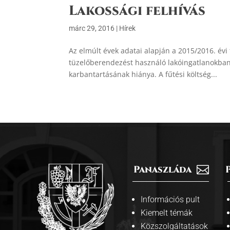
Lakossági felhívás
márc 29, 2016
|
Hírek
Az elmúlt évek adatai alapján a 2015/2016. év
tüzelőberendezést használó lakóingatlanokban
karbantartásának hiánya. A fűtési költség...
Panaszláda

Információs pult
Kiemelt témák
Közszolgáltatások