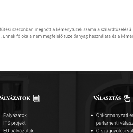
i fűtési szezonban megnőtt a kéménytüzek száma a szilárdtüzelésű
. Ennek fő oka a nem megfelelő tüzelőanyag használata és a kémé
Pályázatok
i
Választás

Pályázatok
Önkormanyzati és
ITS projekt
parlamenti válas
EU pályázatok
Országgyűlési vá