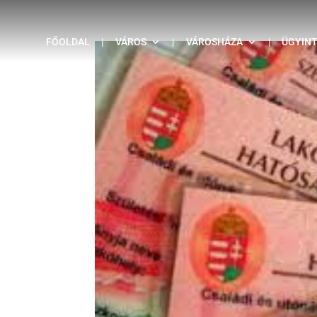
FŐOLDAL
|
VÁROS
|
VÁROSHÁZA
|
ÜGYIN