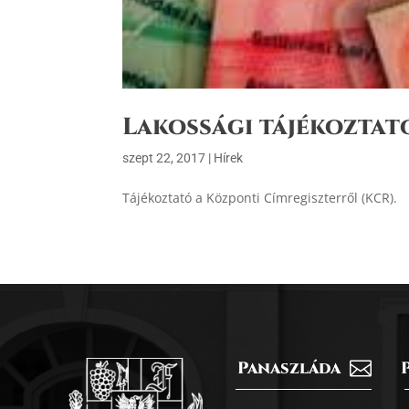
Lakossági tájékoztat
szept 22, 2017
|
Hírek
Tájékoztató a Központi Címregiszterről (KCR).
Panaszláda
