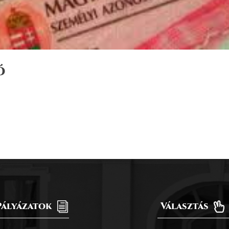
ó
Pályázatok
i
Választás
