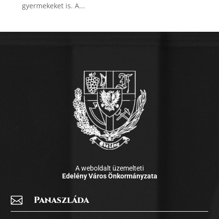
gyermekeket is. A...
A weboldalt üzemelteti
Edelény Város Önkormányzata

Panaszláda