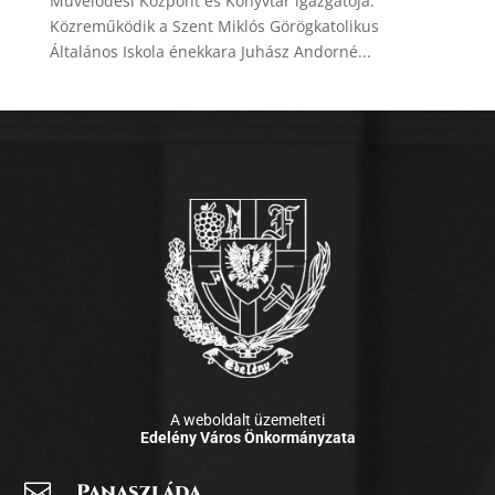
Művelődési Központ és Könyvtár igazgatója.
Közreműködik a Szent Miklós Görögkatolikus
Általános Iskola énekkara Juhász Andorné...
A weboldalt üzemelteti
Edelény Város Önkormányzata

Panaszláda