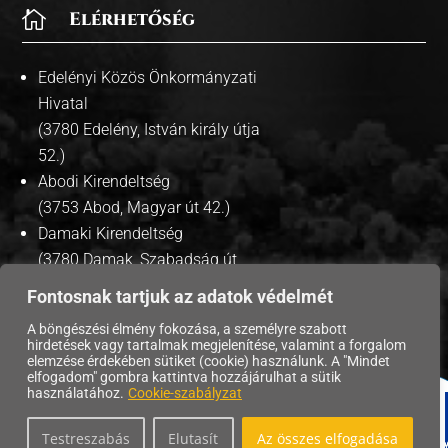

Elérhetőség
Edelényi Közös Önkormányzati
Hivatal
(3780 Edelény, István király útja
52.)
Abodi Kirendeltség
(3753 Abod, Magyar út 42.)
Damaki Kirendeltség
(3780 Damak, Szabadság út
35.)
Fontosnak tartjuk az adatok védelmét
A böngészési élmény fokozása, a személyre szabott
hirdetések vagy tartalmak megjelenítése, valamint a forgalom
elemzése érdekében sütiket (cookie) használunk. A "Mindet
Copyright © 2026 | Edelény Város Önkormányzata. |
elfogadom" gombra kattintva hozzájárulhat a sütik
használatához.
Cookie-szabályzat
Adatvédelmi tájékoztató
|
Testreszabás
Elutasít
Az összes elfogadása