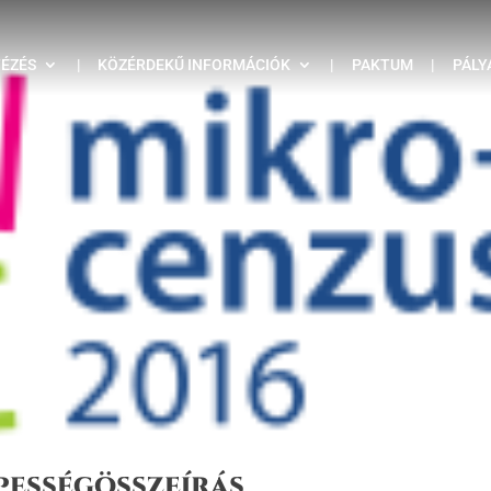
TÉZÉS
|
KÖZÉRDEKŰ INFORMÁCIÓK
|
PAKTUM
|
PÁLY
pességösszeírás