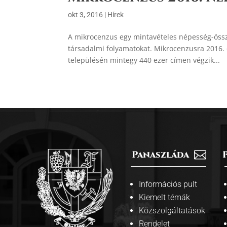
okt 3, 2016
|
Hírek
A mikrocenzus egy mintavételes népesség-összeí
társadalmi folyamatokat. Mikrocenzusra 2016. o
településén mintegy 440 ezer címen végzik...
Panaszláda

Információs pult
Kiemelt témák
Közszolgáltatások
Rendelet