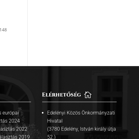
2148
Elérhetőség

 európai
Edelényi Közös Önkormányzati
ztás 2024
Hivatal
lasztás 2022
(3780 Edelény, István király útja
álasztás 2019
52.)