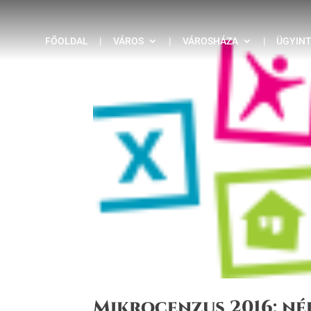
FŐOLDAL
|
VÁROS
|
VÁROSHÁZA
|
ÜGYIN
Mikrocenzus 2016: né