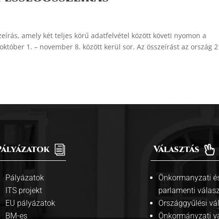
rás, amely két teljes körű adatfelvétel között követi nyomon a
któber 1. – november 8. között kerül sor. Az összeírást az ország 
Pályázatok
i
Választás

Pályázatok
Önkormanyzati és
ITS projekt
parlamenti válas
EU pályázatok
Országgyűlési vá
BM-es
Önkormányzati v