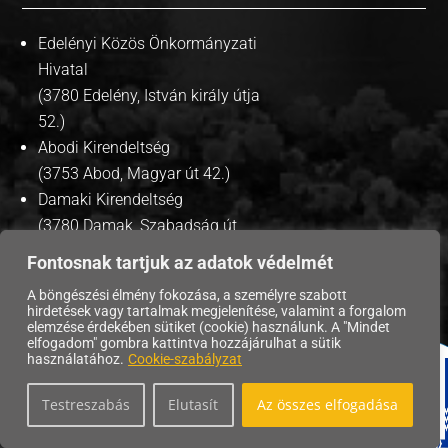
Edelényi Közös Önkormányzati
Hivatal
(3780 Edelény, István király útja
52.)
Abodi Kirendeltség
(3753 Abod, Magyar út 42.)
Damaki Kirendeltség
(3780 Damak, Szabadság út
35.)
Fontosnak tartjuk az adatok védelmét
A böngészési élmény fokozása, a személyre szabott
hirdetések vagy tartalmak megjelenítése, valamint a forgalom
elemzése érdekében sütiket (cookie) használunk. A "Mindet
Copyright © 2026 | Edelény Város Önkormányzata. |
elfogadom" gombra kattintva hozzájárulhat a sütik
használatához.
Cookie-szabályzat
Adatvédelmi tájékoztató
|
Testreszabás
Elutasít
Az összes elfogadása