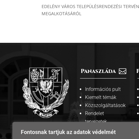
EDELÉNY VÁROS TELEPÜLÉSRENDEZÉSI TERVÉN
MEGALKOTÁSÁRÓL
Panaszláda

Információs pult
Kiemelt témák
Közszolgáltatások
Rendelet
tervezetek
A weboldalt
Fontosnak tartjuk az adatok védelmét
Közosségi
üzemelteti

média