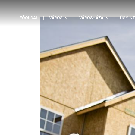
FŐOLDAL
|
VÁROS
|
VÁROSHÁZA
|
ÜGYIN