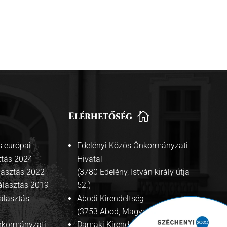
Elérhetőség

 európai
Edelényi Közös Önkormányzati
ztás 2024
Hivatal
lasztás 2022
(3780 Edelény, István király útja
álasztás 2019
52.)
álasztás
Abodi Kirendeltség
(3753 Abod, Magyar út 42.)
Önkormányzati
Damaki Kirendeltség