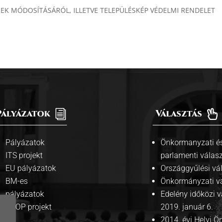
EK MÓDOSÍTÁSÁRÓL, ILLETVE TELEPÜLÉSKÉP VÉDELMI RENDELET
Pályázatok
i
Választás

Pályázatok
Önkormanyzati és
ITS projekt
parlamenti válas
EU pályázatok
Országgyűlési vá
BM-es
Önkormányzati v
pályázatok
Edelény időközi v
ÁROP projekt
2019. január 6.
2014. évi Helyi 