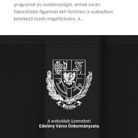
programot és tevékenységet, ennek során
fokozottabb figyelmet kell fordítani a szabadban
keletkező tüzek megelőzésére. A...
A weboldalt üzemelteti
Edelény Város Önkormányzata