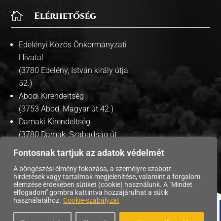

Elérhetőség
Edelényi Közös Önkormányzati
Hivatal
(3780 Edelény, István király útja
52.)
Abodi Kirendeltség
(3753 Abod, Magyar út 42.)
Damaki Kirendeltség
(3780 Damak, Szabadság út
35.)
Fontosnak tartjuk az adatok védelmét
A böngészési élmény fokozása, a személyre szabott
hirdetések vagy tartalmak megjelenítése, valamint a forgalom
elemzése érdekében sütiket (cookie) használunk. A "Mindet
Copyright © 2026 | Edelény Város Önkormányzata. |
elfogadom" gombra kattintva hozzájárulhat a sütik
használatához.
Cookie-szabályzat
Adatvédelmi tájékoztató
|