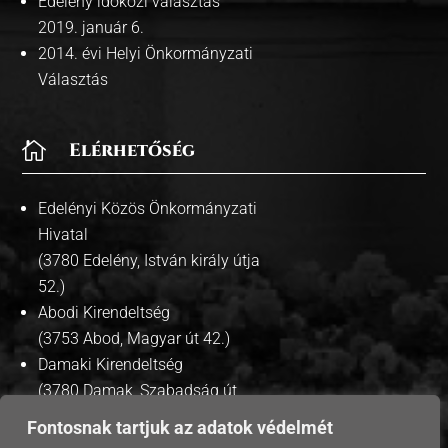
Edelény időközi választás
2019. január 6.
2014. évi Helyi Önkormányzati
Választás

Elérhetőség
Edelényi Közös Önkormányzati
Hivatal
(3780 Edelény, István király útja
52.)
Abodi Kirendeltség
(3753 Abod, Magyar út 42.)
Damaki Kirendeltség
(3780 Damak, Szabadság út
35.)
Fontosnak tartjuk az adatok védelmét