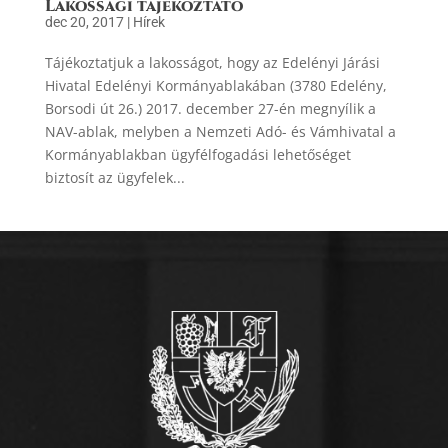
Lakossági tájékoztató
dec 20, 2017
|
Hírek
Tájékoztatjuk a lakosságot, hogy az Edelényi Járási
Hivatal Edelényi Kormányablakában (3780 Edelény,
Borsodi út 26.) 2017. december 27-én megnyílik a
NAV-ablak, melyben a Nemzeti Adó- és Vámhivatal a
Kormányablakban ügyfélfogadási lehetőséget
biztosít az ügyfelek...