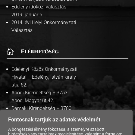
Edelény időközi választás
2019. január 6.
2014. évi Helyi Önkormányzati
Választás

Elérhetőség
Edelényi Közös Önkormányzati
Hivatal – Edelény, István király
útja 52.
Abodi Kirendeltség – 3753
Abod, Magyar út 42.
Damaki Kirendeltség – 3780
Damak, Szabadság út 35.
Fontosnak tartjuk az adatok védelmét
A böngészési élmény fokozása, a személyre szabott
hirdetések vagy tartalmak megjelenítése, valamint a forgalom