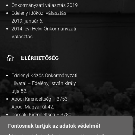
Önkormányzati választás 2019
Edelény időközi választás
2019. január 6.
2014. évi Helyi Önkormányzati
Választás

Elérhetőség
Edelényi Közös Önkormányzati
Hivatal – Edelény, István király
útja 52.
Abodi Kirendeltség – 3753
Abod, Magyar út 42.
Damaki Kirendeltség – 3780
Damak, Szabadság út 35.
Fontosnak tartjuk az adatok védelmét