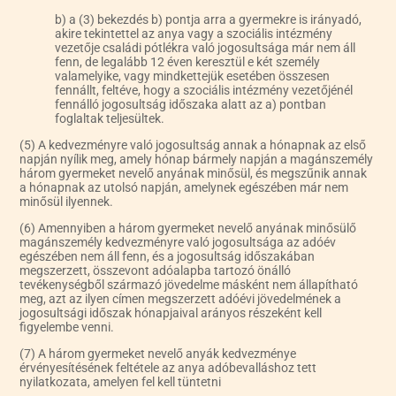
b) a (3) bekezdés b) pontja arra a gyermekre is irányadó,
akire tekintettel az anya vagy a szociális intézmény
vezetője családi pótlékra való jogosultsága már nem áll
fenn, de legalább 12 éven keresztül e két személy
valamelyike, vagy mindkettejük esetében összesen
fennállt, feltéve, hogy a szociális intézmény vezetőjénél
fennálló jogosultság időszaka alatt az a) pontban
foglaltak teljesültek.
(5) A kedvezményre való jogosultság annak a hónapnak az első
napján nyílik meg, amely hónap bármely napján a magánszemély
három gyermeket nevelő anyának minősül, és megszűnik annak
a hónapnak az utolsó napján, amelynek egészében már nem
minősül ilyennek.
(6) Amennyiben a három gyermeket nevelő anyának minősülő
magánszemély kedvezményre való jogosultsága az adóév
egészében nem áll fenn, és a jogosultság időszakában
megszerzett, összevont adóalapba tartozó önálló
tevékenységből származó jövedelme másként nem állapítható
meg, azt az ilyen címen megszerzett adóévi jövedelmének a
jogosultsági időszak hónapjaival arányos részeként kell
figyelembe venni.
(7) A három gyermeket nevelő anyák kedvezménye
érvényesítésének feltétele az anya adóbevalláshoz tett
nyilatkozata, amelyen fel kell tüntetni