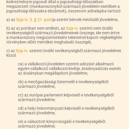
kedvezményre jogosult által a jogosultsági időszakban
megszerzett (munkaviszonyból származó jövedelem esetében a
jogosultsági időszakra elszámolt), összevont adóalapba tartozó
a) az
Szja tv. 3. § 21. pont
ja szerint bérnek minősülő jövedelme,
b) az a) pontban nem említett, az
Szja tv.
szerinti nem önálló
tevékenységből származó jövedelmeinek összege, ide nem értve
a munkaviszony megszüntetésére tekintettel kapott végkielégítés
törvényben előírt mértéket meghaladó összegét,
c) az
Szja tv.
szerinti önálló tevékenységből származó jövedelmei
közül
ca) a vállalkozói jövedelem szerinti adózást alkalmazó
egyéni vállalkozó vállalkozói kivétje, átalányadózás esetén
az átalányban megállapított jövedelme;
cb) a mezőgazdasági őstermelő e tevékenységéből
származó jövedelme;
cc) az európai parlamenti képviselő e tevékenységéből
származó jövedelme;
cd) a helyi önkormányzati képviselő e tevékenységéből
származó jövedelme;
ce) a választott könyvvizsgáló e tevékenységéből
származó jövedelme;