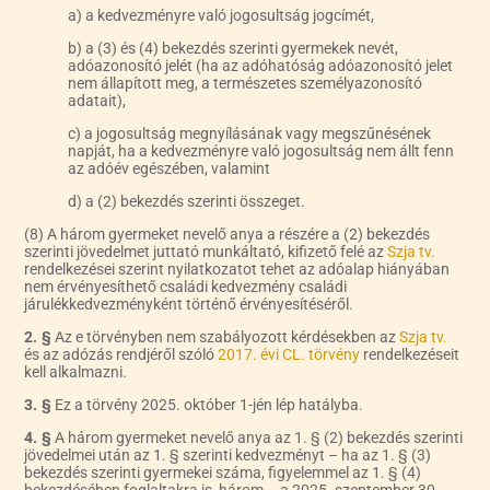
a) a kedvezményre való jogosultság jogcímét,
b) a (3) és (4) bekezdés szerinti gyermekek nevét,
adóazonosító jelét (ha az adóhatóság adóazonosító jelet
nem állapított meg, a természetes személyazonosító
adatait),
c) a jogosultság megnyílásának vagy megszűnésének
napját, ha a kedvezményre való jogosultság nem állt fenn
az adóév egészében, valamint
d) a (2) bekezdés szerinti összeget.
(8) A három gyermeket nevelő anya a részére a (2) bekezdés
szerinti jövedelmet juttató munkáltató, kifizető felé az
Szja tv.
rendelkezései szerint nyilatkozatot tehet az adóalap hiányában
nem érvényesíthető családi kedvezmény családi
járulékkedvezményként történő érvényesítéséről.
2. §
Az e törvényben nem szabályozott kérdésekben az
Szja tv.
és az adózás rendjéről szóló
2017. évi CL. törvény
rendelkezéseit
kell alkalmazni.
3. §
Ez a törvény 2025. október 1-jén lép hatályba.
4. §
A három gyermeket nevelő anya az 1. § (2) bekezdés szerinti
jövedelmei után az 1. § szerinti kedvezményt – ha az 1. § (3)
bekezdés szerinti gyermekei száma, figyelemmel az 1. § (4)