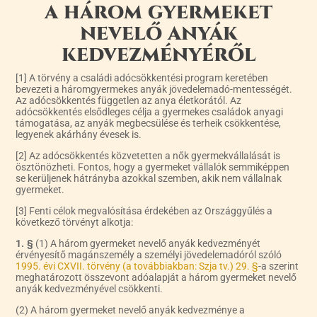
a három gyermeket
nevelő anyák
kedvezményéről
[1] A törvény a családi adócsökkentési program keretében
bevezeti a háromgyermekes anyák jövedelemadó-mentességét.
Az adócsökkentés független az anya életkorától. Az
adócsökkentés elsődleges célja a gyermekes családok anyagi
támogatása, az anyák megbecsülése és terheik csökkentése,
legyenek akárhány évesek is.
[2] Az adócsökkentés közvetetten a nők gyermekvállalását is
ösztönözheti. Fontos, hogy a gyermeket vállalók semmiképpen
se kerüljenek hátrányba azokkal szemben, akik nem vállalnak
gyermeket.
[3] Fenti célok megvalósítása érdekében az Országgyűlés a
következő törvényt alkotja:
1. §
(1) A három gyermeket nevelő anyák kedvezményét
érvényesítő magánszemély a személyi jövedelemadóról szóló
1995. évi CXVII. törvény (a továbbiakban: Szja tv.) 29. §
-a szerint
meghatározott összevont adóalapját a három gyermeket nevelő
anyák kedvezményével csökkenti.
(2) A három gyermeket nevelő anyák kedvezménye a