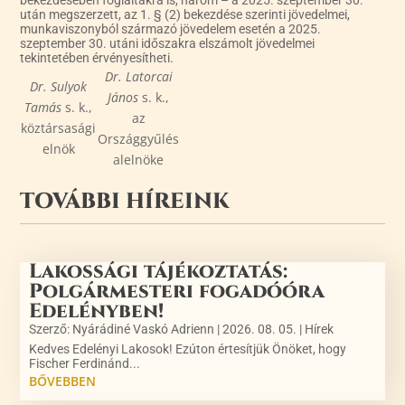
bekezdésében foglaltakra is, három – a 2025. szeptember 30.
után megszerzett, az 1. § (2) bekezdése szerinti jövedelmei,
munkaviszonyból származó jövedelem esetén a 2025.
szeptember 30. utáni időszakra elszámolt jövedelmei
tekintetében érvényesítheti.
Dr. Latorcai
Dr. Sulyok
János
s. k.,
Tamás
s. k.,
az
köztársasági
Országgyűlés
elnök
alelnöke
TOVÁBBI HÍREINK
Lakossági tájékoztatás:
Polgármesteri fogadóóra
Edelényben!
Szerző:
Nyárádiné Vaskó Adrienn
|
2026. 08. 05.
|
Hírek
Kedves Edelényi Lakosok! Ezúton értesítjük Önöket, hogy
Fischer Ferdinánd...
BŐVEBBEN