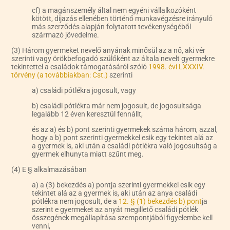
cf) a magánszemély által nem egyéni vállalkozóként
kötött, díjazás ellenében történő munkavégzésre irányuló
más szerződés alapján folytatott tevékenységéből
származó jövedelme.
(3) Három gyermeket nevelő anyának minősül az a nő, aki vér
szerinti vagy örökbefogadó szülőként az általa nevelt gyermekre
tekintettel a családok támogatásáról szóló
1998. évi LXXXIV.
törvény (a továbbiakban: Cst.)
szerinti
a) családi pótlékra jogosult, vagy
b) családi pótlékra már nem jogosult, de jogosultsága
legalább 12 éven keresztül fennállt,
és az a) és b) pont szerinti gyermekek száma három, azzal,
hogy a b) pont szerinti gyermekkel esik egy tekintet alá az
a gyermek is, aki után a családi pótlékra való jogosultság a
gyermek elhunyta miatt szűnt meg.
(4) E § alkalmazásában
a) a (3) bekezdés a) pontja szerinti gyermekkel esik egy
tekintet alá az a gyermek is, aki után az anya családi
pótlékra nem jogosult, de a
12. § (1) bekezdés b) pont
ja
szerint e gyermeket az anyát megillető családi pótlék
összegének megállapítása szempontjából figyelembe kell
venni,