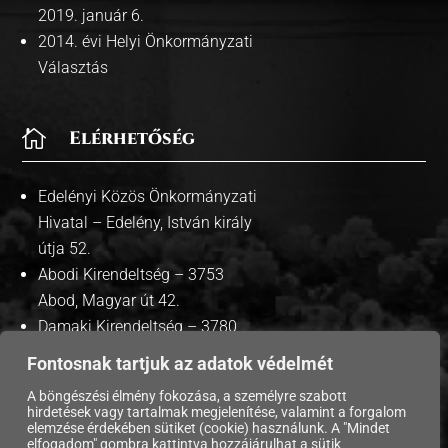
2019. január 6.
2014. évi Helyi Önkormányzati
Választás

Elérhetőség
Edelényi Közös Önkormányzati
Hivatal – Edelény, István király
útja 52.
Abodi Kirendeltség – 3753
Abod, Magyar út 42.
Damaki Kirendeltség – 3780
Damak, Szabadság út 35.
Fontosnak tartjuk az adatok védelmét
A böngészési élmény fokozása, a személyre szabott
hirdetések vagy tartalmak megjelenítése, valamint a forgalom
elemzése érdekében sütiket (cookie) használunk. A "Mindet
Copyright © 2026 Edelény Város Önkormányzata. |
elfogadom" gombra kattintva hozzájárulhat a sütik