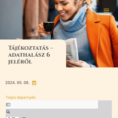
Tájékoztatás –
adathalász 6
jeléről
2024. 05. 08.

Teljes képernyőn
Skip
to
PDF