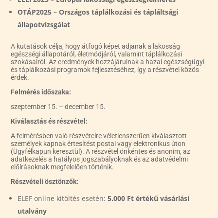
OTÁP2025 – Országos táplálkozási és tápláltsági
állapotvizsgálat
A kutatások célja, hogy átfogó képet adjanak a lakosság
egészségi állapotáról, életmódjáról, valamint táplálkozási
szokásairól. Az eredmények hozzájárulnak a hazai egészségügyi
és táplálkozási programok fejlesztéséhez, így a részvétel közös
érdek.
Felmérés időszaka:
szeptember 15. – december 15.
Kiválasztás és részvétel:
A felmérésben való részvételre véletlenszerűen kiválasztott
személyek kapnak értesítést postai vagy elektronikus úton
(Ügyfélkapun keresztül). A részvétel önkéntes és anonim, az
adatkezelés a hatályos jogszabályoknak és az adatvédelmi
előírásoknak megfelelően történik.
Részvételi ösztönzők:
ELEF online kitöltés esetén:
5.000 Ft értékű vásárlási
utalvány