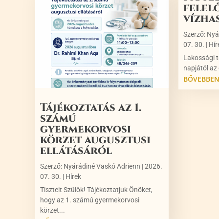
felel
vízha
Szerző:
Nyá
07. 30.
|
Hír
Lakossági t
napjától az 
BŐVEBBE
Tájékoztatás az 1.
számú
gyermekorvosi
körzet augusztusi
ellátásáról
Szerző:
Nyárádiné Vaskó Adrienn
|
2026.
07. 30.
|
Hírek
Tisztelt Szülők! Tájékoztatjuk Önöket,
hogy az 1. számú gyermekorvosi
körzet...