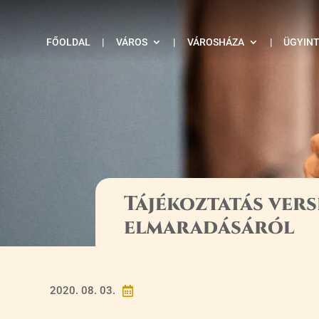
FŐOLDAL
|
VÁROS
|
VÁROSHÁZA
|
ÜGYIN
Tájékoztatás ver
elmaradásáról
2020. 08. 03.
