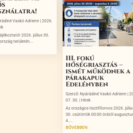
ős
sználatra!
rádiné Vaskó Adrienn
|
2026.
ek
ájékoztató! 2026. július 30.
ország területén...
N
III. fokú
hőségriasztás –
ismét működnek a
párakapuk
Edelényben
Szerző:
Nyárádiné Vaskó Adrienn
|
2
07. 30.
|
Hírek
Az országos tisztifőorvos 2026. júliu
30. csütörtök 00:00 órától augusztu
4....
BŐVEBBEN