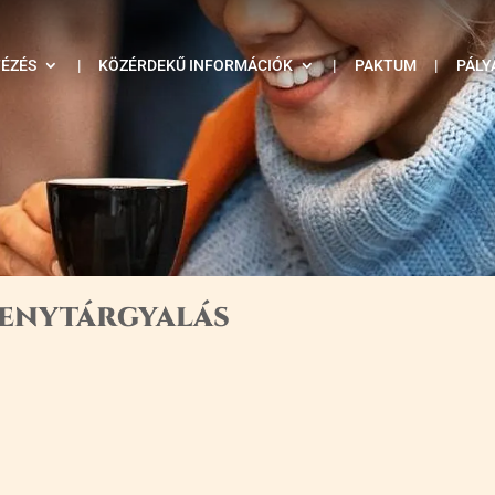
TÉZÉS
|
KÖZÉRDEKŰ INFORMÁCIÓK
|
PAKTUM
|
PÁLY
senytárgyalás