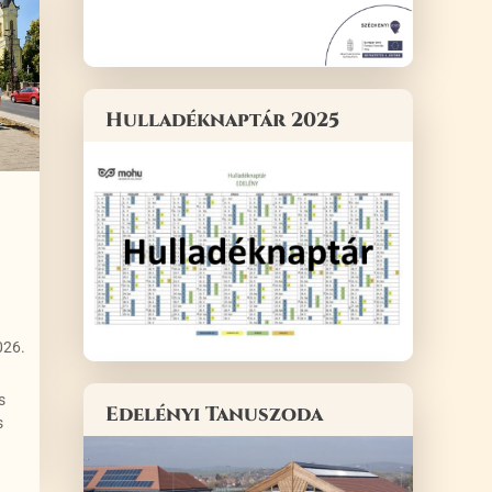
Hulladéknaptár 2025
026.
s
Edelényi Tanuszoda
s