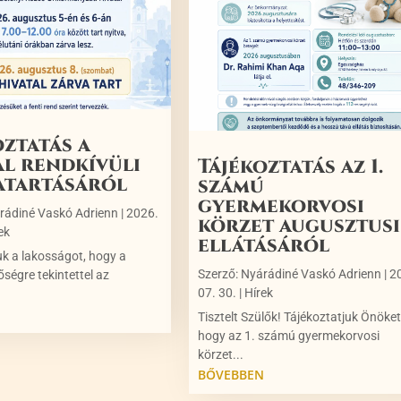
oztatás a
al rendkívüli
Tájékoztatás az 1.
atartásáról
számú
gyermekorvosi
rádiné Vaskó Adrienn
|
2026.
körzet augusztusi
ek
ellátásáról
uk a lakosságot, hogy a
Szerző:
Nyárádiné Vaskó Adrienn
|
2
őségre tekintettel az
07. 30.
|
Hírek
N
Tisztelt Szülők! Tájékoztatjuk Önöket
hogy az 1. számú gyermekorvosi
körzet...
BŐVEBBEN