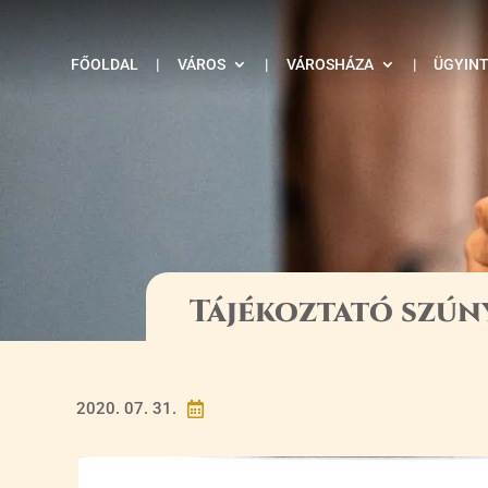
FŐOLDAL
|
VÁROS
|
VÁROSHÁZA
|
ÜGYIN
Tájékoztató szú
2020. 07. 31.
