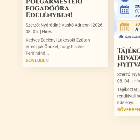
Polgármesteri
fogadóóra
Edelényben!
Szerző:
Nyárádiné Vaskó Adrienn
|
2026.
08. 05.
|
Hírek
Kedves Edelényi Lakosok! Ezúton
értesítjük Önöket, hogy Fischer
Tájék
Ferdinánd...
Hivat
BŐVEBBEN
nyitv
Szerző:
Nyá
08. 04.
|
Hír
Tájékoztatj
rendkívüli h
Edelényi...
BŐVEBBE