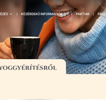
TÉZÉS
|
KÖZÉRDEKŰ INFORMÁCIÓK
|
PAKTUM
|
PÁLY
nyoggyérítésről