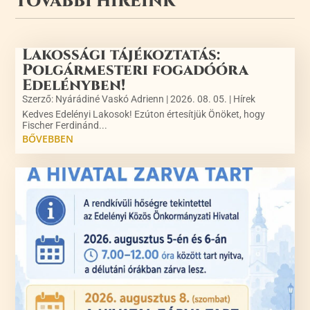
TOVÁBBI HÍREINK
Lakossági tájékoztatás:
Polgármesteri fogadóóra
Edelényben!
Szerző:
Nyárádiné Vaskó Adrienn
|
2026. 08. 05.
|
Hírek
Kedves Edelényi Lakosok! Ezúton értesítjük Önöket, hogy
Fischer Ferdinánd...
BŐVEBBEN