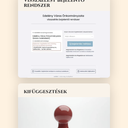
Visszaélést bejelentő
rendszer
kifüggesztések