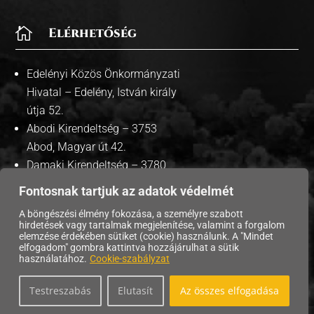

Elérhetőség
Edelényi Közös Önkormányzati
Hivatal – Edelény, István király
útja 52.
Abodi Kirendeltség – 3753
Abod, Magyar út 42.
Damaki Kirendeltség – 3780
Damak, Szabadság út 35.
Fontosnak tartjuk az adatok védelmét
A böngészési élmény fokozása, a személyre szabott
hirdetések vagy tartalmak megjelenítése, valamint a forgalom
elemzése érdekében sütiket (cookie) használunk. A "Mindet
elfogadom" gombra kattintva hozzájárulhat a sütik
Copyright © 2026 Edelény Város Önkormányzata. |
használatához.
Cookie-szabályzat
Adatvédelmi tájékoztató
| Süti szabályzat |
Testreszabás
Elutasít
Az összes elfogadása